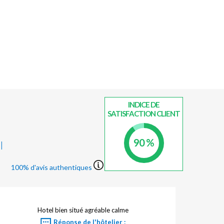
De Nantes : Suivre Quimper N165.
Après le pont de l'Iroise, 1ère sortie Le
Relecq-Kerhuon
. De Rennes : Suivre Saint-Brieuc/Brest
N12. Sortie Quimper/Nantes N165.
Suivre Quimper à chaque rond point.
INDICE DE
SATISFACTION CLIENT
90 %
l
100% d'avis authentiques
Hotel bien situé agréable calme
Réponse de l'hôtelier :