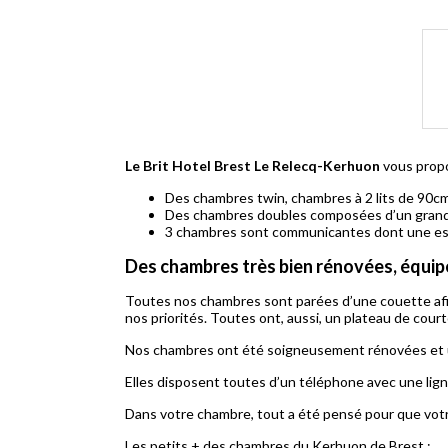
Le Brit Hotel Brest Le Relecq-Kerhuon
vous propo
Des chambres twin, chambres à 2 lits de 90c
Des chambres doubles composées d’un grand
3 chambres sont communicantes dont une est do
Des chambres très bien rénovées, équip
Toutes nos chambres sont parées d’une couette afin
nos priorités. Toutes ont, aussi, un plateau de court
Nos chambres ont été soigneusement rénovées et un
Elles disposent toutes d’un téléphone avec une ligne
Dans votre chambre, tout a été pensé pour que votre 
Les petits + des chambres du Kerhuon de Brest
: