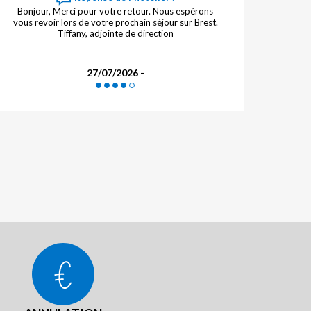
Bonjour, Merci pour votre retour. Nous espérons
vous revoir lors de votre prochain séjour sur Brest.
Tiffany, adjointe de direction
27/07/2026 -
Toujours satisfaite,de loger dans cet hôtel et surtout
: un/e employé/e, quand on arrive tard, c'est très
appréciable
Réponse de l'hôtelier :
Bonjour, Merci d’avoir pris le temps de partager vos
impressions à la suite de votre séjour dans notre
établissement. Votre fidélité ainsi que votre
recommandation représentent une belle source de
18/07/2026 - Margareth
motivation pour toute notre équipe. Tiffany, adjointe
de direction