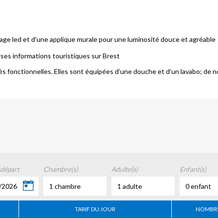
ge led et d'une applique murale pour une luminosité douce et agréable
erses informations touristiques sur Brest
ès fonctionnelles. Elles sont équipées d’une douche et d’un lavabo; de
 départ
Chambre(s)
Adulte(s)
Enfant(s)
/2026
1 chambre
1 adulte
0 enfant
TARIF DU JOUR
NOMBRE