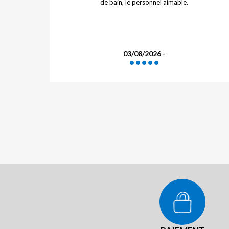
de bain, le personnel aimable.
03/08/2026 -
Hotel très pratique, bon accueil et délicieux petit
déjeuner avec produits locaux
Réponse de l'hôtelier :
Bonjour, Merci d’avoir pris le temps de partager vos
impressions à la suite de votre séjour dans notre
établissement. Nous sommes ravis d’apprendre que
l’accueil chaleureux de notre équipe, la praticité de
l’hôtel et la qualité du petit-déjeuner, mettant à
24/07/2026 -
l’honneur des produits locaux, ont contribué à la
réussite de votre expérience. A très bientôt nous
l'espérons. Tiffany, adjointe de direction