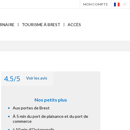
MON COMPTE
INAIRE
TOURISME À BREST
ACCÈS
4.5/5
Voir les avis
Nos petits plus
Aux portes de Brest
À 5 min du port de plaisance et du port de
commerce
à 10 min d'Océanopolis