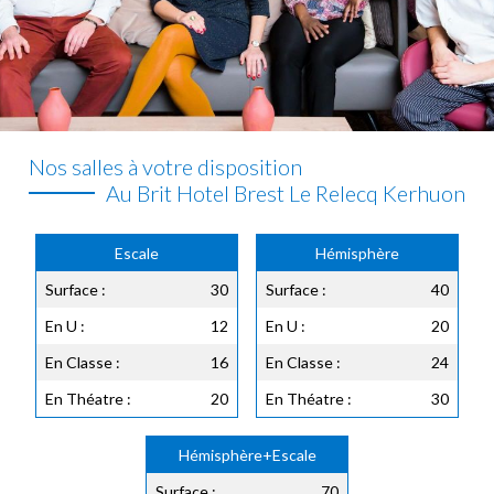
Nos salles à votre disposition
Au Brit Hotel Brest Le Relecq Kerhuon
Escale
Hémisphère
Surface :
30
Surface :
40
En U :
12
En U :
20
En Classe :
16
En Classe :
24
En Théatre :
20
En Théatre :
30
Hémisphère+Escale
Surface :
70