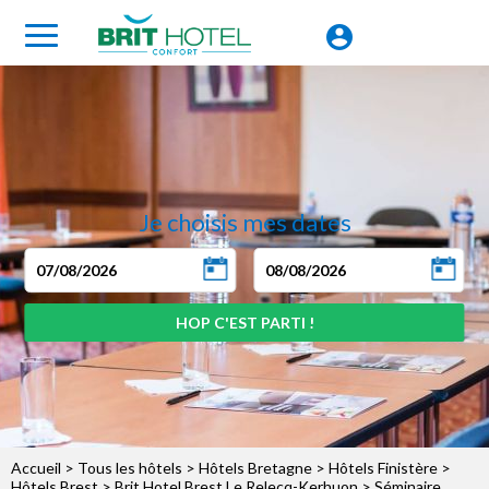
Je choisis mes dates
Accueil
>
Tous les hôtels
>
Hôtels Bretagne
>
Hôtels Finistère
>
Hôtels Brest
>
Brit Hotel Brest Le Relecq-Kerhuon
> Séminaire